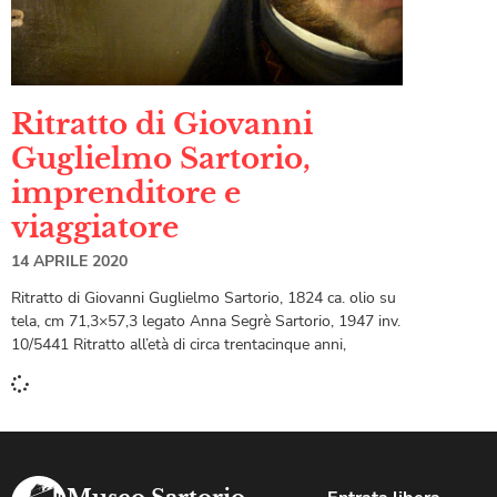
Ritratto di Giovanni
Guglielmo Sartorio,
imprenditore e
viaggiatore
14 APRILE 2020
Ritratto di Giovanni Guglielmo Sartorio, 1824 ca. olio su
tela, cm 71,3×57,3 legato Anna Segrè Sartorio, 1947 inv.
10/5441 Ritratto all’età di circa trentacinque anni,