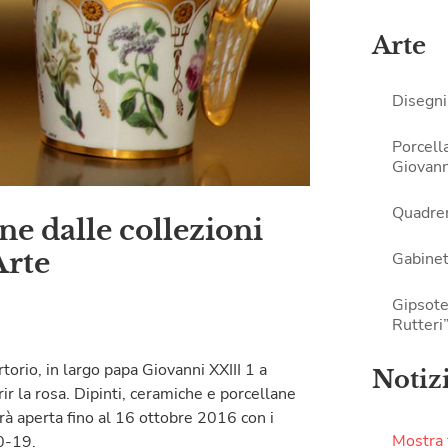
Arte
Disegni
Porcell
Giovann
Quadrer
ne dalle collezioni
Arte
Gabinet
Gipsote
Rutteri
orio, in largo papa Giovanni XXIII 1 a
Notiz
ir la rosa. Dipinti, ceramiche e porcellane
rrà aperta fino al 16 ottobre 2016 con i
Mostra f
0-19.