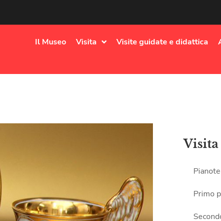
Il Museo
Visita
Visite guidate e didattica
Visita
Pianote
Primo p
Second