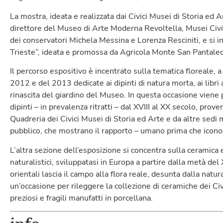
La mostra, ideata e realizzata dai Civici Musei di Storia ed A
direttore del Museo di Arte Moderna Revoltella, Musei Civici
dei conservatori Michela Messina e Lorenza Resciniti, e si i
Trieste”, ideata e promossa da Agricola Monte San Pantale
Il percorso espositivo è incentrato sulla tematica floreale, a
2012 e del 2013 dedicate ai dipinti di natura morta, ai libri 
rinascita del giardino del Museo. In questa occasione viene 
dipinti – in prevalenza ritratti – dal XVIII al XX secolo, prov
Quadreria dei Civici Musei di Storia ed Arte e da altre sedi m
pubblico, che mostrano il rapporto – umano prima che iconogra
L’altra sezione dell’esposizione si concentra sulla ceramica 
naturalistici, sviluppatasi in Europa a partire dalla metà del
orientali lascia il campo alla flora reale, desunta dalla natura
un’occasione per rileggere la collezione di ceramiche dei Civ
preziosi e fragili manufatti in porcellana.