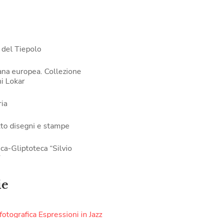
 del Tiepolo
ana europea. Collezione
i Lokar
ia
to disegni e stampe
ca-Gliptoteca “Silvio
”
ie
otografica Espressioni in Jazz