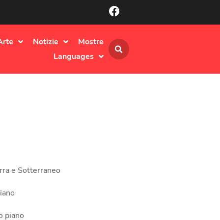
Arte
Notizie
Mostre
Languages
rra e Sotterraneo
iano
o piano