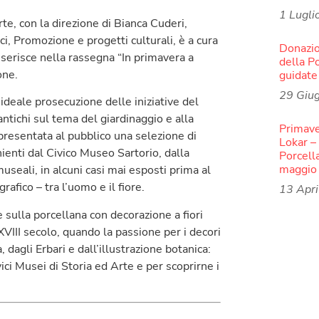
1 Lugli
rte, con la direzione di Bianca Cuderi,
, Promozione e progetti culturali, è a cura
Donazio
nserisce nella rassegna “In primavera a
della P
one.
guidate
29 Giu
 ideale prosecuzione delle iniziative del
antichi sul tema del giardinaggio e alla
Primave
presentata al pubblico una selezione di
Lokar –
enienti dal Civico Museo Sartorio, dalla
Porcell
maggio
useali, in alcuni casi mai esposti prima al
fico – tra l’uomo e il fiore.
13 Apr
e sulla porcellana con decorazione a fiori
 XVIII secolo, quando la passione per i decori
, dagli Erbari e dall’illustrazione botanica:
ici Musei di Storia ed Arte e per scoprirne i