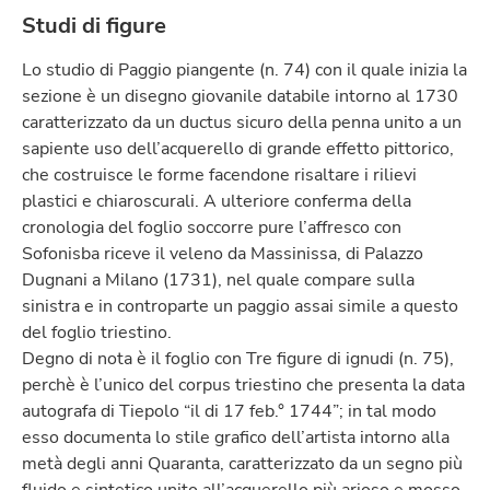
Studi di figure
Lo studio di Paggio piangente (n. 74) con il quale inizia la
sezione è un disegno giovanile databile intorno al 1730
caratterizzato da un ductus sicuro della penna unito a un
sapiente uso dell’acquerello di grande effetto pittorico,
che costruisce le forme facendone risaltare i rilievi
plastici e chiaroscurali. A ulteriore conferma della
cronologia del foglio soccorre pure l’affresco con
Sofonisba riceve il veleno da Massinissa, di Palazzo
Dugnani a Milano (1731), nel quale compare sulla
sinistra e in controparte un paggio assai simile a questo
del foglio triestino.
Degno di nota è il foglio con Tre figure di ignudi (n. 75),
perchè è l’unico del corpus triestino che presenta la data
autografa di Tiepolo “il di 17 feb.° 1744”; in tal modo
esso documenta lo stile grafico dell’artista intorno alla
metà degli anni Quaranta, caratterizzato da un segno più