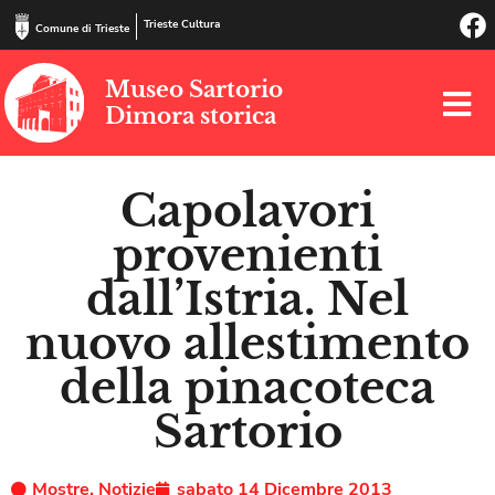
Trieste Cultura
Comune di Trieste
Museo Sartorio
Dimora storica
Capolavori
provenienti
dall’Istria. Nel
nuovo allestimento
della pinacoteca
Sartorio
Mostre
,
Notizie
sabato 14 Dicembre 2013