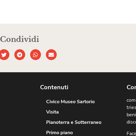
Condividi
Contenuti
Com
comu
Civico Museo Sartorio
trie
Visita
beni
disc
Pianoterra e Sotterraneo
Primo piano
Fac