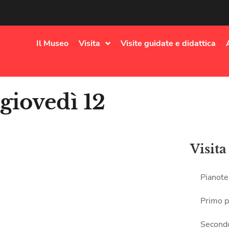
Il Museo
Visita
Visite guidate e didattica
 giovedì 12
Visita
Pianote
Primo p
Second