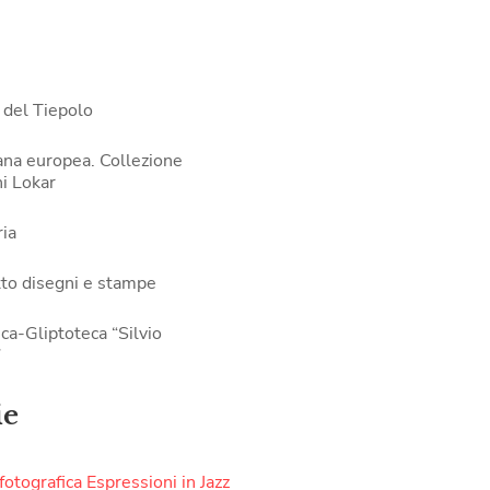
 del Tiepolo
ana europea. Collezione
i Lokar
ia
to disegni e stampe
ca-Gliptoteca “Silvio
”
ie
otografica Espressioni in Jazz