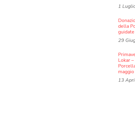
1 Lugli
Donazio
della P
guidate
29 Giu
Primave
Lokar –
Porcell
maggio
13 Apr