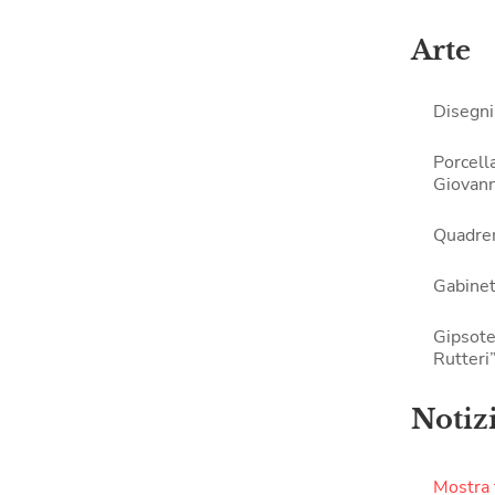
Arte
Disegni
Porcell
Giovann
Quadrer
Gabinet
Gipsote
Rutteri
Notiz
Mostra f