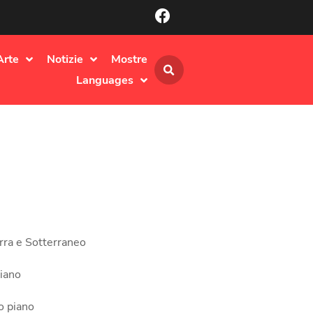
Arte
Notizie
Mostre
Languages
rra e Sotterraneo
iano
o piano