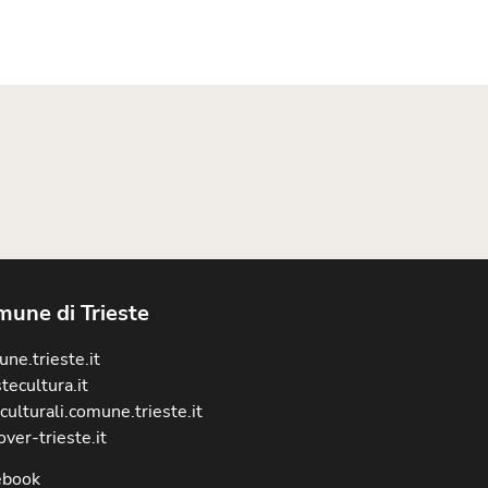
une di Trieste
ne.trieste.it
stecultura.it
culturali.comune.trieste.it
over-trieste.it
ebook