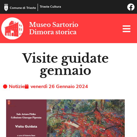
Trieste Cultura
Comune di Trieste
Museo Sartorio
Dimora storica
Visite guidate
gennaio
Notizie
venerdì 26 Gennaio 2024